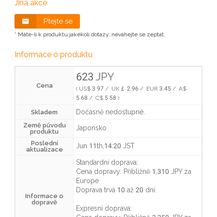
Jiná akce
Ptejte se
* Máte-li k produktu jakékoli dotazy, neváhejte se zeptat.
Informace o produktu
623 JPY
Cena
( US$ 3.97 / UK￡ 2.96 / EUR 3.45 / A$
5.68 / C$ 5.58 )
Dočasně nedostupné.
Skladem
Země původu
Japonsko
produktu
Poslední
Jun 11th,14:20 JST
aktualizace
Standardní doprava:
Cena dopravy:
Přibližně 1,310 JPY
za
Europe
Doprava trvá
10 až 20 dní
.
Informace o
dopravě
Expresní doprava: