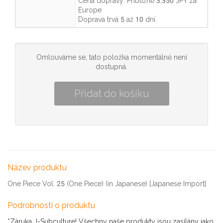
Cena dopravy:
Přibližně 3,350 JPY
za
Europe
Doprava trvá
5 až 10 dní
.
Omlouváme se, tato položka momentálně není
dostupná.
Název produktu
One Piece Vol. 25 (One Piece) (in Japanese) [Japanese Import]
Podrobnosti o produktu
*Záruka J-Subculture! Všechny naše produkty jsou zasílány jako