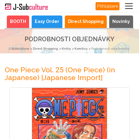
Přihlášení
a
BOOTH
Easy Order
Direct Shopping
Novinky
PODROBNOSTI OBJEDNÁVKY
J-Subculture
Direct Shopping
Knihy
Komiksy
Podrobnosti objednávky
One Piece Vol. 25 (One Piece) (in
Japanese) [Japanese Import]