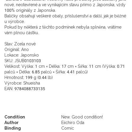
nové, neotevřené a ve vynikajícím stavu přímo z Japonska, vždy
100% originály z Japonska.
Balíčky obsahují veškeré obaly, příslušenství a další, jak je běžné
u výrobce.
Pokud by některá z těchto podmínek nebyla splněna, vrátíme
vám plnou částku.
Stav:
Zcela nové
Originál:
Ano
Lokace:
Japonsko
SKU:
JSUB0103103
Velikost: Výška: 1 cm × Délka: 17 cm × Šířka: 11 cm (Výška: 0.71
palců × Délka: 6.85 palců × Šířka: 4.41 palců)
Hmotnost: 199 g (0.44 lb)
Výrobce: Shueisha
EAN: 9784088733135
Condition
New. Good condition!
Author
Eiichiro Oda
Binding
Comic