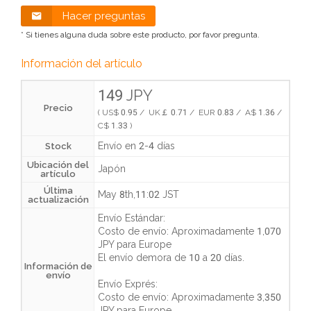
Hacer preguntas
* Si tienes alguna duda sobre este producto, por favor pregunta.
Información del artículo
149 JPY
Precio
( US$ 0.95 / UK￡ 0.71 / EUR 0.83 / A$ 1.36 /
C$ 1.33 )
Envío en 2-4 días
Stock
Ubicación del
Japón
artículo
Última
May 8th,11:02 JST
actualización
Envío Estándar:
Costo de envío:
Aproximadamente 1,070
JPY
para Europe
El envío demora de
10 a 20 días
.
Información de
envío
Envío Exprés:
Costo de envío:
Aproximadamente 3,350
JPY
para Europe