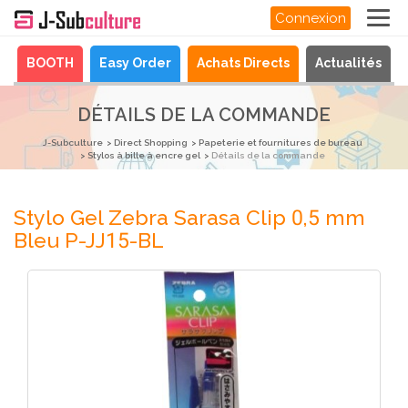
Connexion
a
BOOTH
Easy Order
Achats Directs
Actualités
DÉTAILS DE LA COMMANDE
J-Subculture
Direct Shopping
Papeterie et fournitures de bureau
Stylos à bille à encre gel
Détails de la commande
Stylo Gel Zebra Sarasa Clip 0,5 mm
Bleu P-JJ15-BL