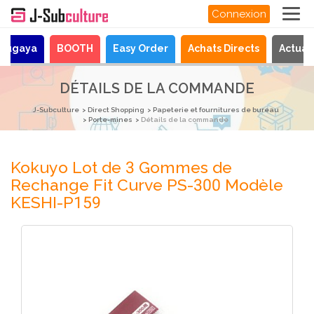
Connexion
urugaya
BOOTH
Easy Order
Achats Directs
Actual
DÉTAILS DE LA COMMANDE
J-Subculture
Direct Shopping
Papeterie et fournitures de bureau
Porte-mines
Détails de la commande
Kokuyo Lot de 3 Gommes de
Rechange Fit Curve PS-300 Modèle
KESHI-P159