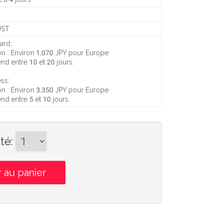
JST
ard:
on :
Environ 1,070 JPY
pour Europe
rend entre
10 et 20 jours
.
ss:
on :
Environ 3,350 JPY
pour Europe
rend entre
5 et 10 jours
.
té
: