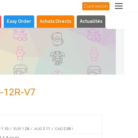
Connexion
Easy Order
Achats Directs
Actualités
R-12R-V7
 1.10 / EUR 1.28 / AUD 2.11 / CAD 2.08 )
 à 4 jours