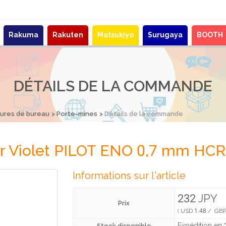
Rakuma
Rakuten
Matsukiyo
Surugaya
BOOTH
DÉTAILS DE LA COMMANDE
tures de bureau
Porte-mines
Détails de la commande
r Violet PILOT ENO 0,7 mm HC
Informations sur l'article
232 JPY
Prix
( USD 1.48 / GBP
Expédition en 2
Stock disponible