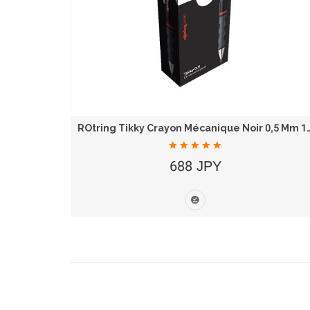
Zebra Surligneur Just Fit Mojiniline 5 Couleurs...
ROtring Tikky Crayon Mécanique 
688 JPY