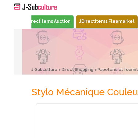
Mercari
JDirectItems Auction
JDirectItems Fleamarket
J-Subculture
Direct Shopping
Papeterie et fourni
Stylo Mécanique Couleu