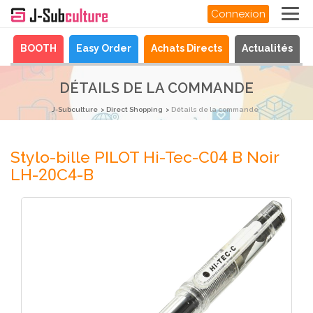
Connexion
a
BOOTH
Easy Order
Achats Directs
Actualités
DÉTAILS DE LA COMMANDE
J-Subculture
Direct Shopping
Détails de la commande
Stylo-bille PILOT Hi-Tec-C04 B Noir
LH-20C4-B