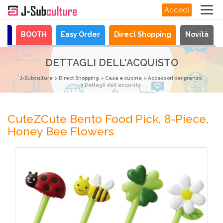
Accedi
ya
BOOTH
Easy Order
Direct Shopping
Novità
DETTAGLI DELL'ACQUISTO
J-Subculture
Direct Shopping
Casa e cucina
Accessori per pranzo
Dettagli dell'acquisto
CuteZCute Bento Food Pick, 8-Piece,
Honey Bee Flowers