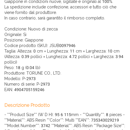
Giappone in condizioni nuove, sigillate e originali al 100%.
La spedizione include confezione, accessori e tutto ciò che
viene fornito dal produttore.
In caso contrario, sarà garantito il rimborso completo.
Condizione:
Nuovo di zecca
Originale:
Sì
Posizione:
Giappone
Codice prodotto (SKU):
JSUB0097946
Taglia: Altezza: 0 cm × Lunghezza: 11 cm × Larghezza: 10 cm
(Altezza: 0.39 pollici × Lunghezza: 4.72 pollici × Larghezza: 3.94
pollici)
Peso: 18 g (0.04 lb)
Produttore: TORUNE CO., LTD.
Modello: P-2973
Numero di serie: P-2973
EAN: 4904705159246
Descrizione Prodotto
- **Product Size** (W D H): 95 6 115mm - **Quantity**: 8 pieces -
**Material**: ABS Resin **Color**: Multi **EAN**: 735343029219
**Model Number**: 3742 **Material**: ABS Resin **Package Size**: