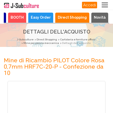
Accedi
ya
BOOTH
Easy Order
Direct Shopping
Novità
DETTAGLI DELL'ACQUISTO
J-Subculture
Direct Shopping
Cartoleria e forniture ufficio
Mine per penna meccanica
Dettagli dell'acquisto
Mine di Ricambio PILOT Colore Rosa
0,7mm HRF7C-20-P - Confezione da
10