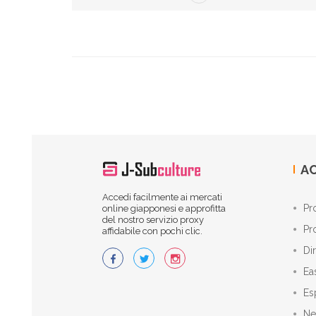
AC
Accedi facilmente ai mercati
Pr
online giapponesi e approfitta
del nostro servizio proxy
Pr
affidabile con pochi clic.
Di
Ea
Es
Ne