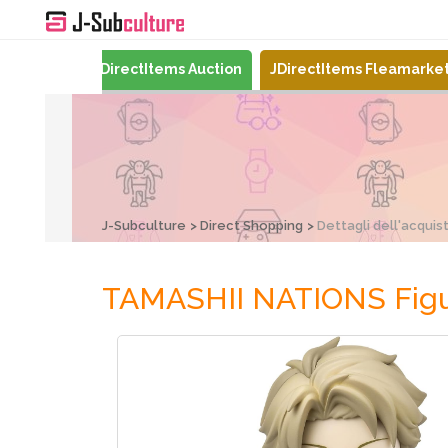
Mercari
JDirectItems Auction
JDirectItems Fleamarke
J-Subculture
Direct Shopping
Dettagli dell'acquis
TAMASHII NATIONS Figua