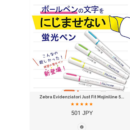
Kokuyo Campus Raccoglitore Loose Leaf B5 26...
Zebra Evidenziatori Just Fit Mojiniline 5...
501 JPY