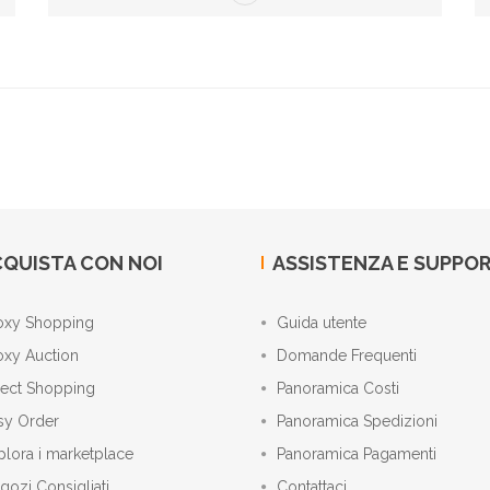
QUISTA CON NOI
ASSISTENZA E SUPPO
oxy Shopping
Guida utente
oxy Auction
Domande Frequenti
rect Shopping
Panoramica Costi
sy Order
Panoramica Spedizioni
plora i marketplace
Panoramica Pagamenti
gozi Consigliati
Contattaci