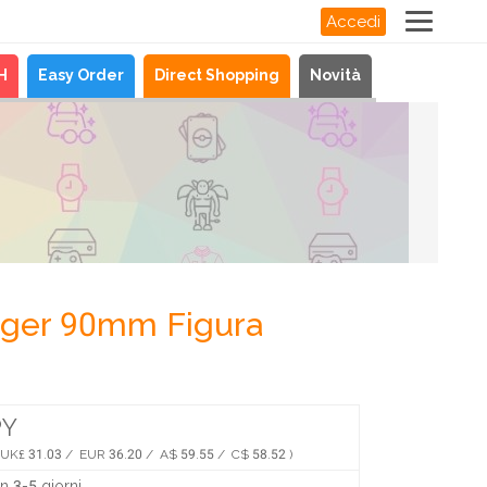
Accedi
H
Easy Order
Direct Shopping
Novità
rger 90mm Figura
PY
 UK£ 31.03 / EUR 36.20 / A$ 59.55 / C$ 58.52 )
n 3-5 giorni