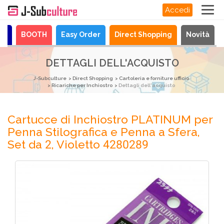
Accedi
ya
BOOTH
Easy Order
Direct Shopping
Novità
DETTAGLI DELL'ACQUISTO
J-Subculture
Direct Shopping
Cartoleria e forniture ufficio
Ricariche per Inchiostro
Dettagli dell'acquisto
Cartucce di Inchiostro PLATINUM per
Penna Stilografica e Penna a Sfera,
Set da 2, Violetto 4280289