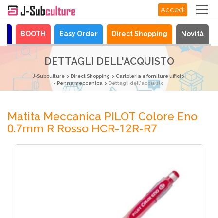
Accedi
ya
BOOTH
Easy Order
Direct Shopping
Novità
DETTAGLI DELL'ACQUISTO
J-Subculture
Direct Shopping
Cartoleria e forniture ufficio
Penna meccanica
Dettagli dell'acquisto
Matita Meccanica PILOT Colore Eno
0.7mm R Rosso HCR-12R-R7