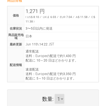
商品情報
1,271 円
価格
( US$ 8.10 / UK￡ 6.03 / EUR 7.04 / A$ 11.58 / C$
11.38 )
3〜5日以内に発送
在庫状況
商品販売地
日本
域
Jun 11th,14:22 JST
最終更新
通常配送:
送料：
Europeの配送で約1,430 円
配送に
10～20 日ほどかかります
。
配送情報
速達配送:
送料：
Europeの配送で約3,350 円
配送に
5～10 日ほどかかります
。
数量
: