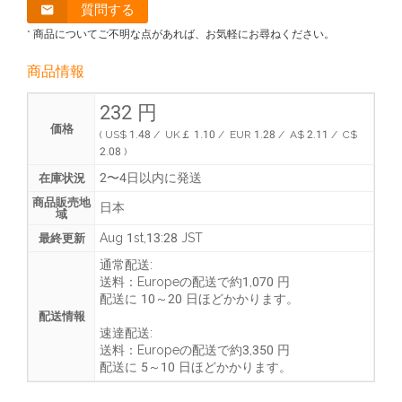
質問する
* 商品についてご不明な点があれば、お気軽にお尋ねください。
商品情報
232 円
価格
( US$ 1.48 / UK￡ 1.10 / EUR 1.28 / A$ 2.11 / C$
2.08 )
2〜4日以内に発送
在庫状況
商品販売地
日本
域
Aug 1st,13:28 JST
最終更新
通常配送:
送料：
Europeの配送で約1,070 円
配送に
10～20 日ほどかかります
。
配送情報
速達配送:
送料：
Europeの配送で約3,350 円
配送に
5～10 日ほどかかります
。