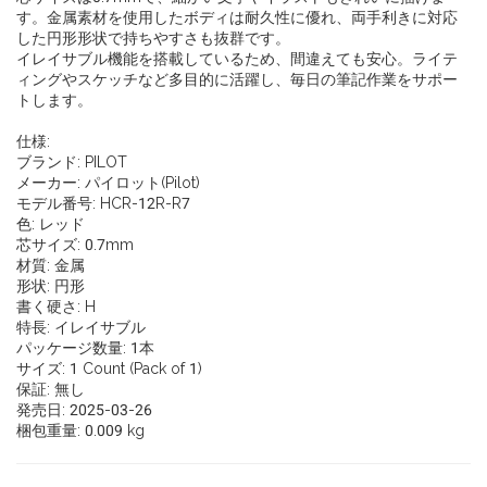
す。金属素材を使用したボディは耐久性に優れ、両手利きに対応
した円形形状で持ちやすさも抜群です。
イレイサブル機能を搭載しているため、間違えても安心。ライテ
ィングやスケッチなど多目的に活躍し、毎日の筆記作業をサポー
トします。
仕様:
ブランド: PILOT
メーカー: パイロット(Pilot)
モデル番号: HCR-12R-R7
色: レッド
芯サイズ: 0.7mm
材質: 金属
形状: 円形
書く硬さ: H
特長: イレイサブル
パッケージ数量: 1本
サイズ: 1 Count (Pack of 1)
保証: 無し
発売日: 2025-03-26
梱包重量: 0.009 kg