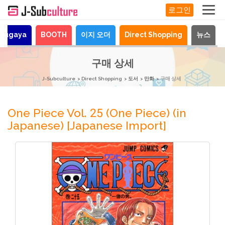
로그인
urugaya
BOOTH
이지 오더
Direct Shopping
뉴스
구매 상세
J-Subculture
Direct Shopping
도서
만화
구매 상세
One Piece Vol. 25 (One Piece) (in
Japanese) [Japanese Import]