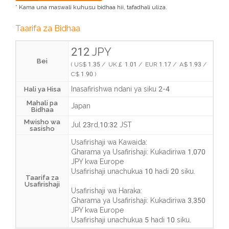
* Kama una maswali kuhusu bidhaa hii, tafadhali uliza.
Taarifa za Bidhaa
212 JPY
Bei
( US$ 1.35 / UK￡ 1.01 / EUR 1.17 / A$ 1.93 /
C$ 1.90 )
Inasafirishwa ndani ya siku 2-4
Hali ya Hisa
Mahali pa
Japan
Bidhaa
Mwisho wa
Jul 23rd,10:32 JST
sasisho
Usafirishaji wa Kawaida:
Gharama ya Usafirishaji:
Kukadiriwa 1,070
JPY
kwa Europe
Usafirishaji unachukua
10 hadi 20 siku
.
Taarifa za
Usafirishaji
Usafirishaji wa Haraka:
Gharama ya Usafirishaji:
Kukadiriwa 3,350
JPY
kwa Europe
Usafirishaji unachukua
5 hadi 10 siku
.