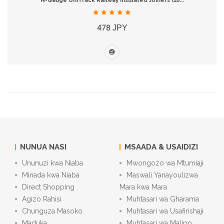
N-Gauge UniTrack Railway Insulated Joiners (20...
478 JPY
NUNUA NASI
MSAADA & USAIDIZI
Ununuzi kwa Niaba
Mwongozo wa Mtumiaji
Minada kwa Niaba
Maswali Yanayoulizwa
Direct Shopping
Mara kwa Mara
Agizo Rahisi
Muhtasari wa Gharama
Chunguza Masoko
Muhtasari wa Usafirishaji
Maduka
Muhtasari wa Malipo