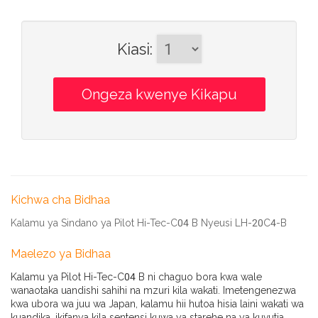
Kiasi
:
Kichwa cha Bidhaa
Kalamu ya Sindano ya Pilot Hi-Tec-C04 B Nyeusi LH-20C4-B
Maelezo ya Bidhaa
Kalamu ya Pilot Hi-Tec-C04 B ni chaguo bora kwa wale
wanaotaka uandishi sahihi na mzuri kila wakati. Imetengenezwa
kwa ubora wa juu wa Japan, kalamu hii hutoa hisia laini wakati wa
kuandika, ikifanya kila sentensi kuwa ya starehe na ya kuvutia.