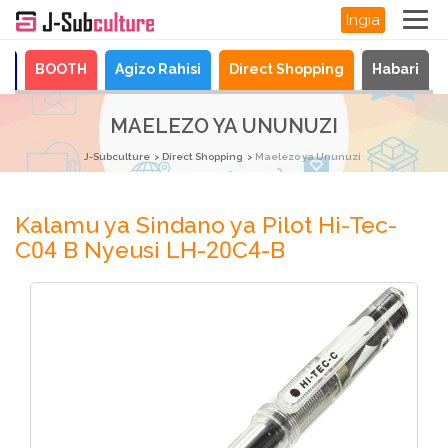
Ingia
a
BOOTH
Agizo Rahisi
Direct Shopping
Habari
MAELEZO YA UNUNUZI
J-Subculture
Direct Shopping
Maelezo ya Ununuzi
Kalamu ya Sindano ya Pilot Hi-Tec-
C04 B Nyeusi LH-20C4-B