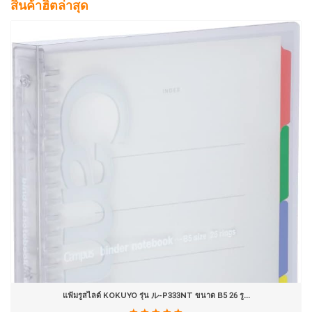
สินค้าฮิตล่าสุด
แฟ้มรูสไลด์ KOKUYO รุ่น ル-P333NT ขนาด B5 26 รู...