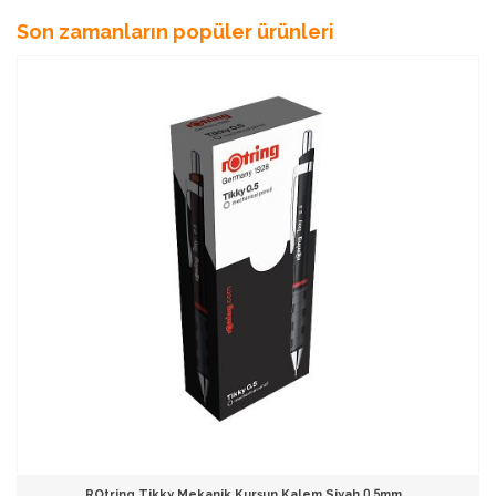
Son zamanların popüler ürünleri
ROtring Tikky Mekanik Kurşun Kalem Siyah 0.5mm...