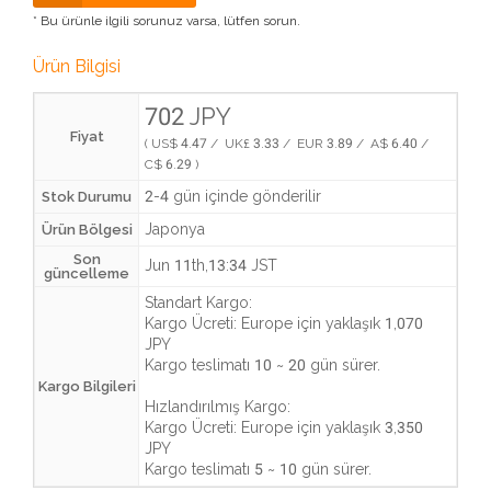
* Bu ürünle ilgili sorunuz varsa, lütfen sorun.
Ürün Bilgisi
702 JPY
Fiyat
( US$ 4.47 / UK£ 3.33 / EUR 3.89 / A$ 6.40 /
C$ 6.29 )
2-4 gün içinde gönderilir
Stok Durumu
Japonya
Ürün Bölgesi
Son
Jun 11th,13:34 JST
güncelleme
Standart Kargo:
Kargo Ücreti:
Europe için yaklaşık 1,070
JPY
Kargo teslimatı
10 ~ 20 gün sürer
.
Kargo Bilgileri
Hızlandırılmış Kargo:
Kargo Ücreti:
Europe için yaklaşık 3,350
JPY
Kargo teslimatı
5 ~ 10 gün sürer
.