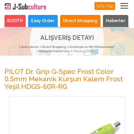
Giriş Yap
BOOTH
Easy Order
Direct Shopping
Haberler
ALIŞVERIŞ DETAYI
J-Subculture
Direct Shopping
Kırtasiye ve Ofis Malzemeleri
Mekanik Kalem Ucu
Alışveriş Detayı
PILOT Dr. Grip G-Spec Frost Color
0.5mm Mekanik Kurşun Kalem Frost
Yeşil HDGS-60R-RG