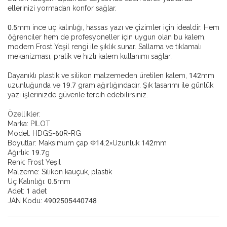
ellerinizi yormadan konfor sağlar.
0.5mm ince uç kalınlığı, hassas yazı ve çizimler için idealdir. Hem
öğrenciler hem de profesyoneller için uygun olan bu kalem,
modern Frost Yeşil rengi ile şıklık sunar. Sallama ve tıklamalı
mekanizması, pratik ve hızlı kalem kullanımı sağlar.
Dayanıklı plastik ve silikon malzemeden üretilen kalem, 142mm
uzunluğunda ve 19.7 gram ağırlığındadır. Şık tasarımı ile günlük
yazı işlerinizde güvenle tercih edebilirsiniz.
Özellikler:
Marka: PILOT
Model: HDGS-60R-RG
Boyutlar: Maksimum çap Φ14.2×Uzunluk 142mm
Ağırlık: 19.7g
Renk: Frost Yeşil
Malzeme: Silikon kauçuk, plastik
Uç Kalınlığı: 0.5mm
Adet: 1 adet
JAN Kodu: 4902505440748