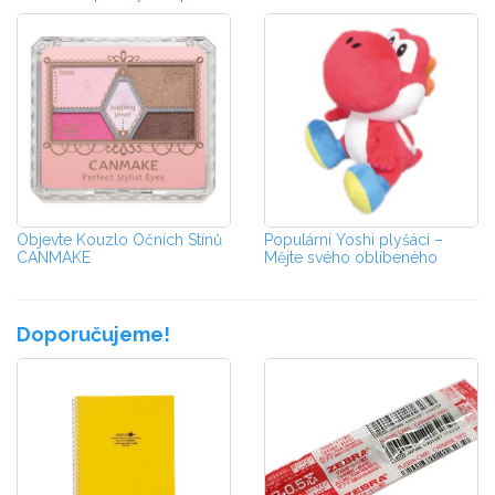
Cheeks
Objevte Kouzlo Očních Stínů
Populární Yoshi plyšáci –
CANMAKE
Mějte svého oblíbeného
dinosaura v...
Doporučujeme!