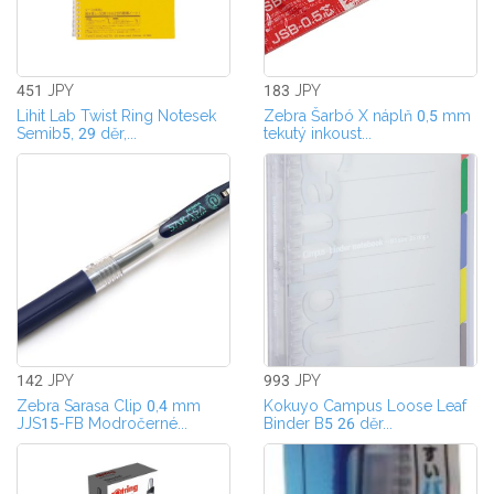
451 JPY
183 JPY
Lihit Lab Twist Ring Notesek
Zebra Šarbó X náplň 0,5 mm
Semib5, 29 děr,...
tekutý inkoust...
142 JPY
993 JPY
Zebra Sarasa Clip 0,4 mm
Kokuyo Campus Loose Leaf
JJS15-FB Modročerné...
Binder B5 26 děr...