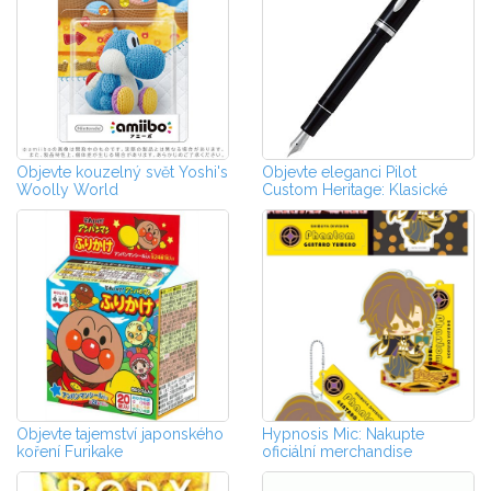
Objevte kouzelný svět Yoshi's
Objevte eleganci Pilot
Woolly World
Custom Heritage: Klasické
pero pro mo...
Objevte tajemství japonského
Hypnosis Mic: Nakupte
koření Furikake
oficiální merchandise
japonského rap a...