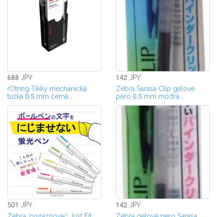
688 JPY
142 JPY
rOtring Tikky mechanická
Zebra Sarasa Clip gelové
tužka 0,5 mm černá...
pero 0,5 mm modrá...
501 JPY
142 JPY
Zebra zvýrazňovač Just Fit
Zebra gelové pero Sarasa