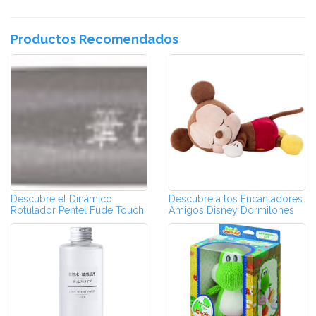
Productos Recomendados
Descubre el Dinámico
Descubre a los Encantadores
Rotulador Pentel Fude Touch
Amigos Disney Dormilones
Sign