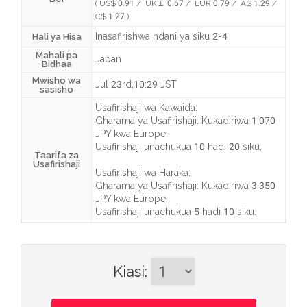
( US$ 0.91 / UK￡ 0.67 / EUR 0.79 / A$ 1.29 /
C$ 1.27 )
Inasafirishwa ndani ya siku 2-4
Hali ya Hisa
Mahali pa
Japan
Bidhaa
Mwisho wa
Jul 23rd,10:29 JST
sasisho
Usafirishaji wa Kawaida:
Gharama ya Usafirishaji:
Kukadiriwa 1,070
JPY
kwa Europe
Usafirishaji unachukua
10 hadi 20 siku
.
Taarifa za
Usafirishaji
Usafirishaji wa Haraka:
Gharama ya Usafirishaji:
Kukadiriwa 3,350
JPY
kwa Europe
Usafirishaji unachukua
5 hadi 10 siku
.
Kiasi
: