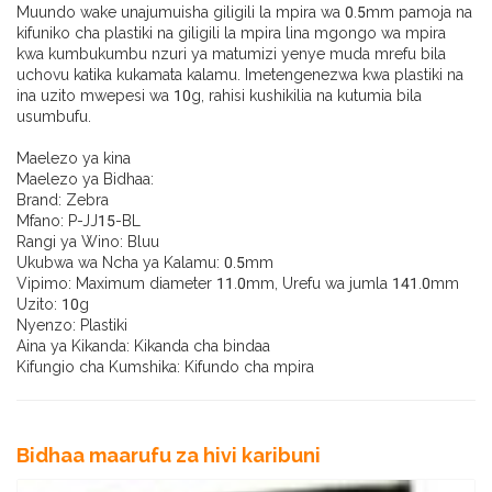
Muundo wake unajumuisha giligili la mpira wa 0.5mm pamoja na
kifuniko cha plastiki na giligili la mpira lina mgongo wa mpira
kwa kumbukumbu nzuri ya matumizi yenye muda mrefu bila
uchovu katika kukamata kalamu. Imetengenezwa kwa plastiki na
ina uzito mwepesi wa 10g, rahisi kushikilia na kutumia bila
usumbufu.
Maelezo ya kina
Maelezo ya Bidhaa:
Brand: Zebra
Mfano: P-JJ15-BL
Rangi ya Wino: Bluu
Ukubwa wa Ncha ya Kalamu: 0.5mm
Vipimo: Maximum diameter 11.0mm, Urefu wa jumla 141.0mm
Uzito: 10g
Nyenzo: Plastiki
Aina ya Kikanda: Kikanda cha bindaa
Kifungio cha Kumshika: Kifundo cha mpira
Bidhaa maarufu za hivi karibuni