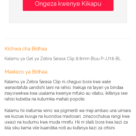
Kichwa cha Bidhaa
Kalamu ya Gel ya Zebra Sarasa Clip 0.5mm Bluu P-JJ15-BL
Maelezo ya Bidhaa
Kalamu ya Zebra Sarasa Clip ni chaguo bora kwa wale
wanaotafuta uandishi laini na rahisi. Inakuja na tayari ya bindaa
inayowekwa kwa usalama kwenye mfuko au vitabu, ikifanya iwe
rahisi kubeba na kutumika mahali popote.
Kalamu hii inatumia wino wa pigmenti wa maji ambao una uimara
wa kuzuia kuvuja na kuondoa madosari, zinazochukua rangi kwa
uwazi na kudumu kwa muda mrefu. Hii ni staili bora kwa kazi za
kila siku kama vile kuandika noti au kufanya kazi za ofisini.