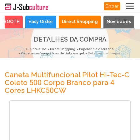
Entrar
BOOTH
Easy Order
Direct Shopping
Novidades
DETALHES DA COMPRA
J-Subculture
Direct Shopping
Papelaria e escritório
Canetas esferográficas de tinta em gel
Detalhes da compra
Caneta Multifuncional Pilot Hi-Tec-C
Coleto 500 Corpo Branco para 4
Cores LHKC50CW