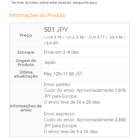
* Se tiver dúvidas sobre este produto, pergunte aqui.
Informações do Produto
501 JPY
Preço
( US$ 3.19 / UK￡ 2.38 / EUR 2.77 / A$ 4.56 /
C$ 4.49 )
Envia em 2-4 dias
Estoque
Origem do
Japão
Produto
Última
May 12th,11:00 JST
atualização
Envio padrão:
Custo do envio:
Aproximadamente 1,070
JPY
para Europe
O envio leva de
10 a 20 dias
.
Informações de
envio
Envio expresso:
Custo do envio:
Aproximadamente 3,350
JPY
para Europe
O envio leva de
5 a 10 dias
.