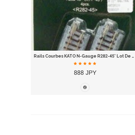
Stylo Gel Zebra Sarasa Clip 0.4mm JJS15-FB Bleu...
Rails Courbes KATO N-Gauge R282-45° Lot De 4 -...
888 JPY