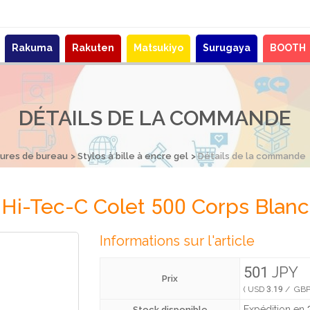
Rakuma
Rakuten
Matsukiyo
Surugaya
BOOTH
DÉTAILS DE LA COMMANDE
tures de bureau
Stylos à bille à encre gel
Détails de la commande
ot Hi-Tec-C Colet 500 Corps Bl
Informations sur l'article
501 JPY
Prix
( USD 3.19 / GBP
Expédition en 2
Stock disponible