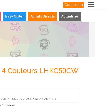
Connexion
Easy Order
Achats Directs
Actualités
anc 4 Couleurs LHKC50CW
 2.38 / EUR 2.77 / AUD 4.56 / CAD 4.49 )
 à 4 jours